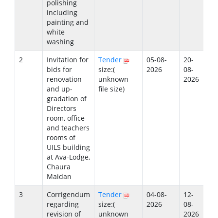
polishing
including
painting and
white
washing
2
Invitation for
Tender
05-08-
20-
bids for
size:(
2026
08-
renovation
unknown
2026
and up-
file size)
gradation of
Directors
room, office
and teachers
rooms of
UILS building
at Ava-Lodge,
Chaura
Maidan
3
Corrigendum
Tender
04-08-
12-
regarding
size:(
2026
08-
revision of
unknown
2026