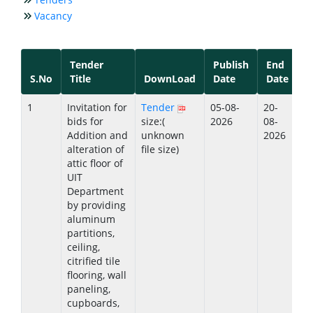
Vacancy
Tender
Publish
End
S.No
Title
DownLoad
Date
Date
1
Invitation for
Tender
05-08-
20-
bids for
size:(
2026
08-
Addition and
unknown
2026
alteration of
file size)
attic floor of
UIT
Department
by providing
aluminum
partitions,
ceiling,
citrified tile
flooring, wall
paneling,
cupboards,