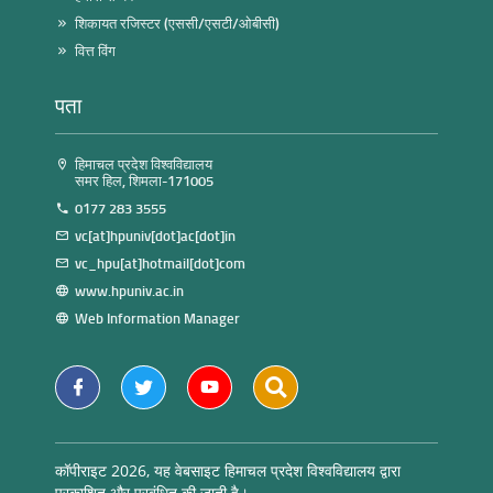
शिकायत रजिस्टर (एससी/एसटी/ओबीसी)
वित्त विंग
पता
हिमाचल प्रदेश विश्वविद्यालय
समर हिल, शिमला-171005
0177 283 3555
vc[at]hpuniv[dot]ac[dot]in
vc_hpu[at]hotmail[dot]com
www.hpuniv.ac.in
Web Information Manager
कॉपीराइट 2026, यह वेबसाइट हिमाचल प्रदेश विश्वविद्यालय द्वारा
प्रकाशित और प्रबंधित की जाती है।