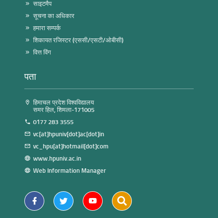
साइटमैप
सूचना का अधिकार
हमारा सम्पर्क
शिकायत रजिस्टर (एससी/एसटी/ओबीसी)
वित्त विंग
पता
हिमाचल प्रदेश विश्वविद्यालय
समर हिल, शिमला-171005
0177 283 3555
vc[at]hpuniv[dot]ac[dot]in
vc_hpu[at]hotmail[dot]com
www.hpuniv.ac.in
Web Information Manager