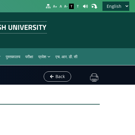
A+
A
A-
T
T
पुस्तकालय
परीक्षा
प्रवेश
एच. आर. डी. सी
Back