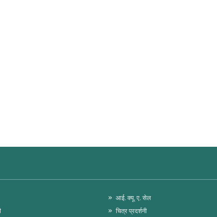
आई. क्यू. ए. सेल
ी
चित्र प्रदर्शनी