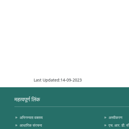
Last Updated:14-09-2023
महत्वपूर्ण लिंक
अभिगम्यता वक्तव्य
अस्वीकरण
आधारिक संरचना
एच. आर. डी. स