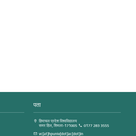
पता
हिमाचल प्रदेश विश्वविद्यालय
समर हिल, शिमला-171005
0177 283 3555
vc[at]hpuniv[dot]ac[dot]in