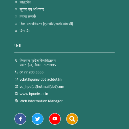
साइटमैप
सूचना का अधिकार
हमारा सम्पर्क
शिकायत रजिस्टर (एससी/एसटी/ओबीसी)
वित्त विंग
पता
हिमाचल प्रदेश विश्वविद्यालय
समर हिल, शिमला-171005
0177 283 3555
vc[at]hpuniv[dot]ac[dot]in
vc_hpu[at]hotmail[dot]com
www.hpuniv.ac.in
Web Information Manager