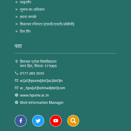
साइटमैप
सूचना का अधिकार
हमारा सम्पर्क
शिकायत रजिस्टर (एससी/एसटी/ओबीसी)
वित्त विंग
पता
हिमाचल प्रदेश विश्वविद्यालय
समर हिल, शिमला-171005
0177 283 3555
vc[at]hpuniv[dot]ac[dot]in
vc_hpu[at]hotmail[dot]com
www.hpuniv.ac.in
Web Information Manager