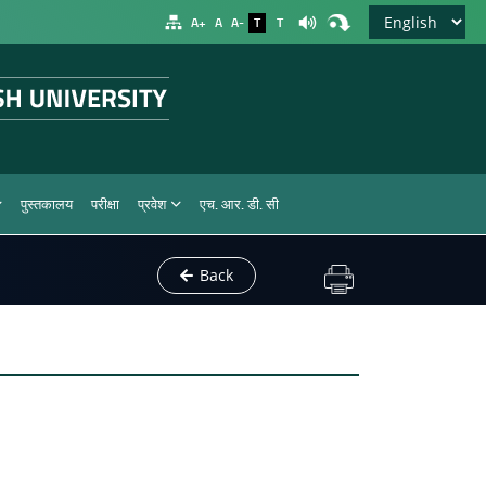
A+
A
A-
T
T
पुस्तकालय
परीक्षा
प्रवेश
एच. आर. डी. सी
Back