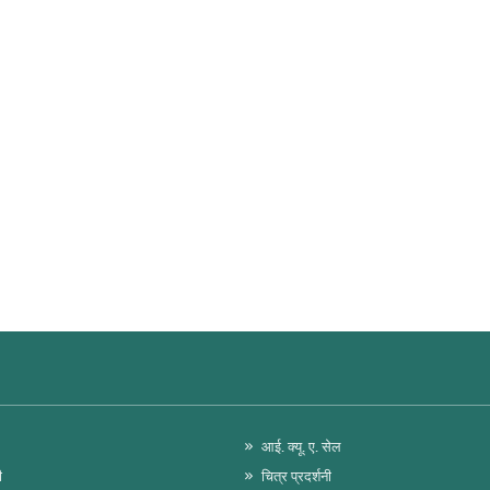
आई. क्यू. ए. सेल
ी
चित्र प्रदर्शनी