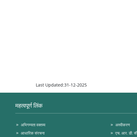
Last Updated:31-12-2025
महत्वपूर्ण लिंक
अभिगम्यता वक्तव्य
अस्वीकरण
आधारिक संरचना
एच. आर. डी. स