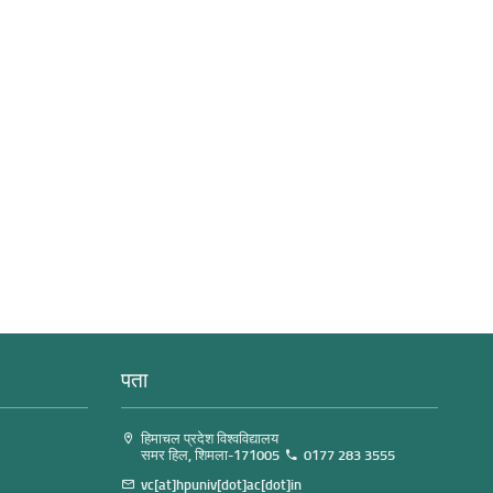
पता
हिमाचल प्रदेश विश्वविद्यालय
समर हिल, शिमला-171005
0177 283 3555
vc[at]hpuniv[dot]ac[dot]in