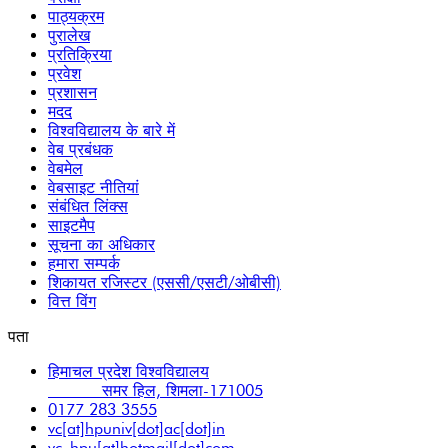
पाठ्यक्रम
पुरालेख
प्रतिक्रिया
प्रवेश
प्रशासन
मदद
विश्वविद्यालय के बारे में
वेब प्रबंधक
वेबमेल
वेबसाइट नीतियां
संबंधित लिंक्स
साइटमैप
सूचना का अधिकार
हमारा सम्पर्क
शिकायत रजिस्टर (एससी/एसटी/ओबीसी)
वित्त विंग
पता
हिमाचल प्रदेश विश्वविद्यालय
समर हिल, शिमला-171005
0177 283 3555
vc[at]hpuniv[dot]ac[dot]in
vc_hpu[at]hotmail[dot]com