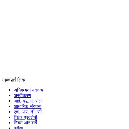
महत्वपूर्ण लिंक
अभिगम्यता वक्तव्य
अस्वीकरण
आई. क्यू. ए. सेल
आधारिक संरचना
एच. आर. डी. सी
चित्र प्रदर्शनी
नियम और शर्तें
परीक्षा