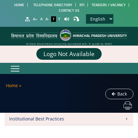
HOME
TELEPHONE DIRECTORY
RTI
TENDERS / VACANCY
CONTACT US
A+
A
A-
T
T
(A State Government University Accredited with 'A' grade by NAAC)
Logo Not Available
Home
»
Back
Institutional Best Practices