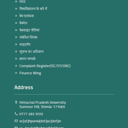
मदद
विश्वविद्यालय के बारे में
वेब प्रबंधक
वेबमेल
वेबसाइट नीतियां
संबंधित लिंक्स
साइटमैप
सूचना का अधिकार
हमारा सम्पर्क
Complaint Register(SC/ST/OBC)
Finance Wing
Address
Himachal Pradesh University
Summer Hill, Shimla-171005
0177 283 3555
vc[at]hpuniv[dot]ac[dot]in
vc_hpu[at]hotmail[dot]com