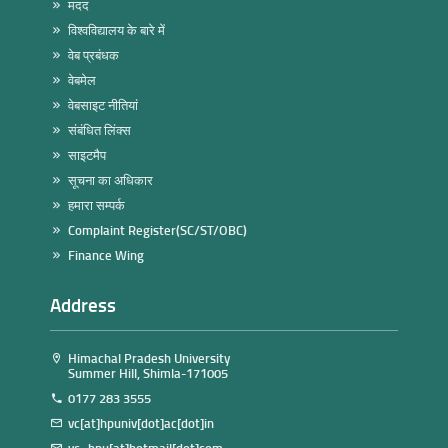
मदद
विश्वविद्यालय के बारे में
वेब प्रबंधक
वेबमेल
वेबसाइट नीतियां
संबंधित लिंक्स
साइटमैप
सूचना का अधिकार
हमारा सम्पर्क
Complaint Register(SC/ST/OBC)
Finance Wing
Address
Himachal Pradesh University
Summer Hill, Shimla-171005
0177 283 3555
vc[at]hpuniv[dot]ac[dot]in
vc_hpu[at]hotmail[dot]com