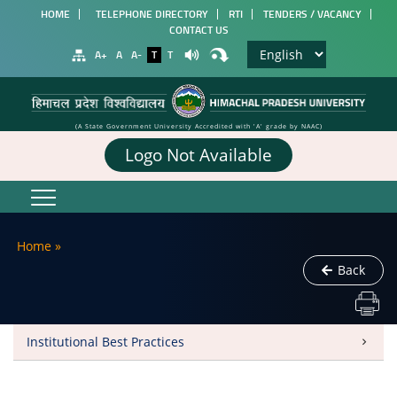
HOME
TELEPHONE DIRECTORY
RTI
TENDERS / VACANCY
CONTACT US
A+
A
A-
T
T
(A State Government University Accredited with 'A' grade by NAAC)
Logo Not Available
Home
»
Back
Institutional Best Practices