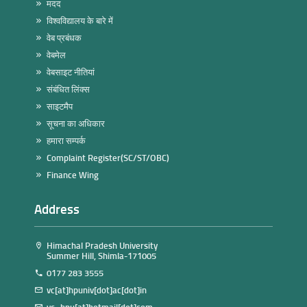
मदद
विश्वविद्यालय के बारे में
वेब प्रबंधक
वेबमेल
वेबसाइट नीतियां
संबंधित लिंक्स
साइटमैप
सूचना का अधिकार
हमारा सम्पर्क
Complaint Register(SC/ST/OBC)
Finance Wing
Address
Himachal Pradesh University
Summer Hill, Shimla-171005
0177 283 3555
vc[at]hpuniv[dot]ac[dot]in
vc_hpu[at]hotmail[dot]com