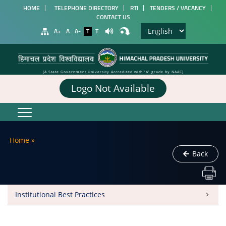
HOME
TELEPHONE DIRECTORY
RTI
TENDERS / VACANCY
CONTACT US
A+
A
A-
T
T
(A State Government University Accredited with 'A' grade by NAAC)
Logo Not Available
Home
»
Back
Institutional Best Practices