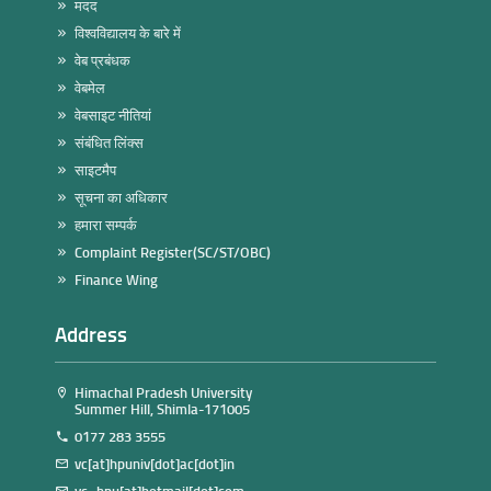
मदद
विश्वविद्यालय के बारे में
वेब प्रबंधक
वेबमेल
वेबसाइट नीतियां
संबंधित लिंक्स
साइटमैप
सूचना का अधिकार
हमारा सम्पर्क
Complaint Register(SC/ST/OBC)
Finance Wing
Address
Himachal Pradesh University
Summer Hill, Shimla-171005
0177 283 3555
vc[at]hpuniv[dot]ac[dot]in
vc_hpu[at]hotmail[dot]com