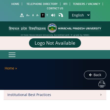
HOME
TELEPHONE DIRECTORY
RTI
TENDERS / VACANCY
CONTACT US
A+
A
A-
T
T
(A State Government University Accredited with 'A' grade by NAAC)
Logo Not Available
Home
»
Back
Institutional Best Practices