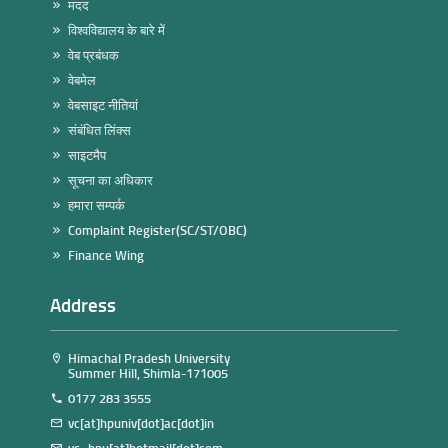
मदद
विश्वविद्यालय के बारे में
वेब प्रबंधक
वेबमेल
वेबसाइट नीतियां
संबंधित लिंक्स
साइटमैप
सूचना का अधिकार
हमारा सम्पर्क
Complaint Register(SC/ST/OBC)
Finance Wing
Address
Himachal Pradesh University
Summer Hill, Shimla-171005
0177 283 3555
vc[at]hpuniv[dot]ac[dot]in
vc_hpu[at]hotmail[dot]com