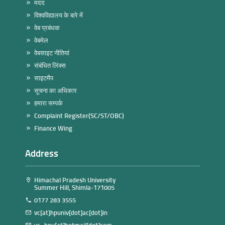
मदद
विश्वविद्यालय के बारे में
वेब प्रबंधक
वेबमेल
वेबसाइट नीतियां
संबंधित लिंक्स
साइटमैप
सूचना का अधिकार
हमारा सम्पर्क
Complaint Register(SC/ST/OBC)
Finance Wing
Address
Himachal Pradesh University
Summer Hill, Shimla-171005
0177 283 3555
vc[at]hpuniv[dot]ac[dot]in
vc_hpu[at]hotmail[dot]com