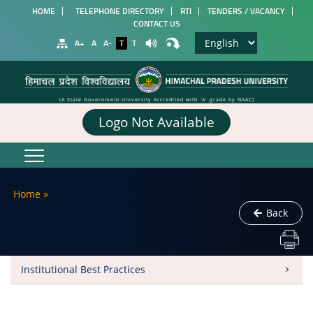
HOME
TELEPHONE DIRECTORY
RTI
TENDERS / VACANCY
CONTACT US
A+
A
A-
T
T
(A State Government University Accredited with 'A' grade by NAAC)
Logo Not Available
Home
»
Back
Institutional Best Practices