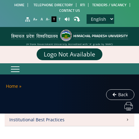
HOME
TELEPHONE DIRECTORY
RTI
TENDERS / VACANCY
CONTACT US
A+
A
A-
T
T
(A State Government University Accredited with 'A' grade by NAAC)
Logo Not Available
Home
»
Back
Institutional Best Practices