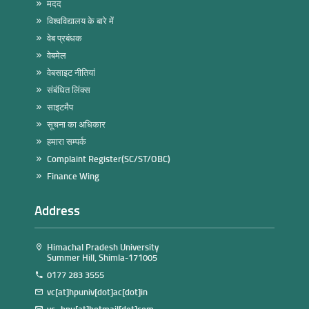
मदद
विश्वविद्यालय के बारे में
वेब प्रबंधक
वेबमेल
वेबसाइट नीतियां
संबंधित लिंक्स
साइटमैप
सूचना का अधिकार
हमारा सम्पर्क
Complaint Register(SC/ST/OBC)
Finance Wing
Address
Himachal Pradesh University
Summer Hill, Shimla-171005
0177 283 3555
vc[at]hpuniv[dot]ac[dot]in
vc_hpu[at]hotmail[dot]com