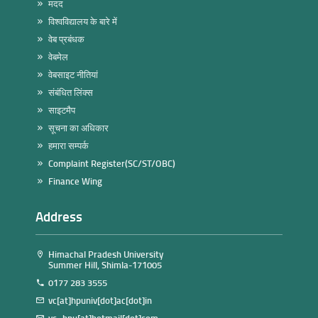
मदद
विश्वविद्यालय के बारे में
वेब प्रबंधक
वेबमेल
वेबसाइट नीतियां
संबंधित लिंक्स
साइटमैप
सूचना का अधिकार
हमारा सम्पर्क
Complaint Register(SC/ST/OBC)
Finance Wing
Address
Himachal Pradesh University
Summer Hill, Shimla-171005
0177 283 3555
vc[at]hpuniv[dot]ac[dot]in
vc_hpu[at]hotmail[dot]com