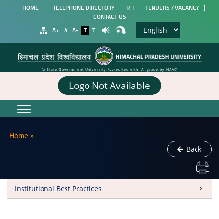
HOME
TELEPHONE DIRECTORY
RTI
TENDERS / VACANCY
CONTACT US
A+
A
A-
T
T
(A State Government University Accredited with 'A' grade by NAAC)
Logo Not Available
Home
»
Back
Institutional Best Practices