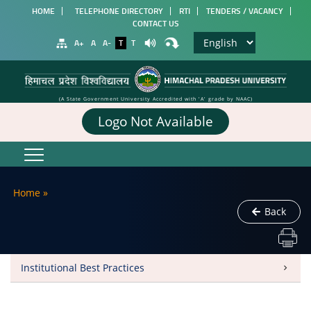
HOME
TELEPHONE DIRECTORY
RTI
TENDERS / VACANCY
CONTACT US
A+
A
A-
T
T
(A State Government University Accredited with 'A' grade by NAAC)
Logo Not Available
Home
»
Back
Institutional Best Practices