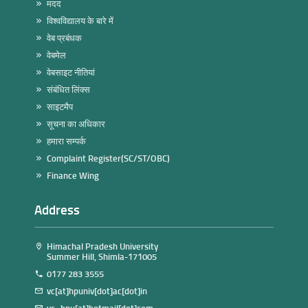
मदद
विश्वविद्यालय के बारे में
वेब प्रबंधक
वेबमेल
वेबसाइट नीतियां
संबंधित लिंक्स
साइटमैप
सूचना का अधिकार
हमारा सम्पर्क
Complaint Register(SC/ST/OBC)
Finance Wing
Address
Himachal Pradesh University
Summer Hill, Shimla-171005
0177 283 3555
vc[at]hpuniv[dot]ac[dot]in
vc_hpu[at]hotmail[dot]com