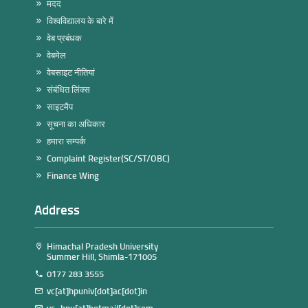
मदद
विश्वविद्यालय के बारे में
वेब प्रबंधक
वेबमेल
वेबसाइट नीतियां
संबंधित लिंक्स
साइटमैप
सूचना का अधिकार
हमारा सम्पर्क
Complaint Register(SC/ST/OBC)
Finance Wing
Address
Himachal Pradesh University
Summer Hill, Shimla-171005
0177 283 3555
vc[at]hpuniv[dot]ac[dot]in
vc_hpu[at]hotmail[dot]com