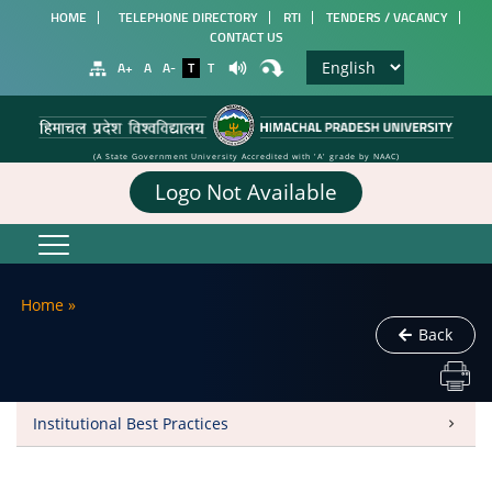
HOME
TELEPHONE DIRECTORY
RTI
TENDERS / VACANCY
CONTACT US
A+
A
A-
T
T
(A State Government University Accredited with 'A' grade by NAAC)
Logo Not Available
Home
»
Back
Institutional Best Practices