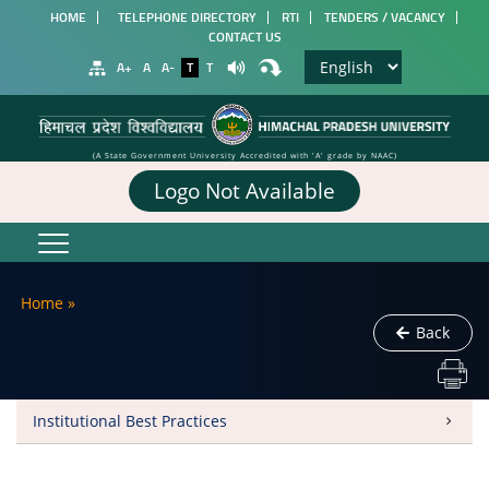
HOME
TELEPHONE DIRECTORY
RTI
TENDERS / VACANCY
CONTACT US
A+
A
A-
T
T
(A State Government University Accredited with 'A' grade by NAAC)
Logo Not Available
Home
»
Back
Institutional Best Practices