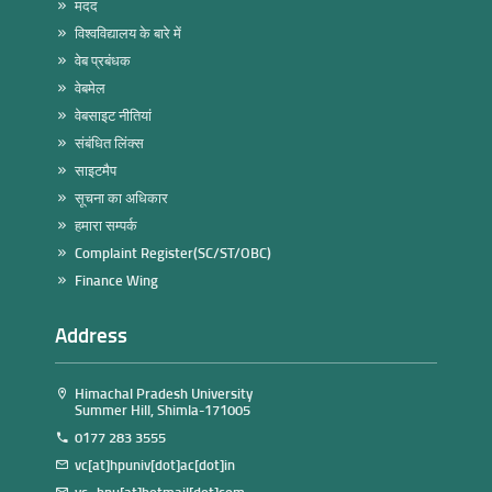
मदद
विश्वविद्यालय के बारे में
वेब प्रबंधक
वेबमेल
वेबसाइट नीतियां
संबंधित लिंक्स
साइटमैप
सूचना का अधिकार
हमारा सम्पर्क
Complaint Register(SC/ST/OBC)
Finance Wing
Address
Himachal Pradesh University
Summer Hill, Shimla-171005
0177 283 3555
vc[at]hpuniv[dot]ac[dot]in
vc_hpu[at]hotmail[dot]com