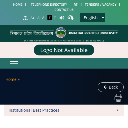
HOME
TELEPHONE DIRECTORY
RTI
TENDERS / VACANCY
CONTACT US
A+
A
A-
T
T
(A State Government University Accredited with 'A' grade by NAAC)
Logo Not Available
Home
»
Back
Institutional Best Practices