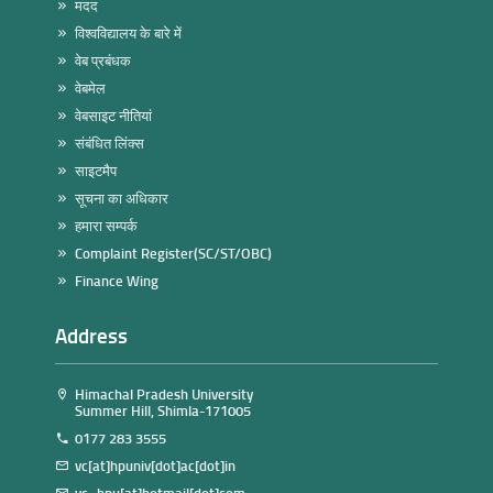
मदद
विश्वविद्यालय के बारे में
वेब प्रबंधक
वेबमेल
वेबसाइट नीतियां
संबंधित लिंक्स
साइटमैप
सूचना का अधिकार
हमारा सम्पर्क
Complaint Register(SC/ST/OBC)
Finance Wing
Address
Himachal Pradesh University
Summer Hill, Shimla-171005
0177 283 3555
vc[at]hpuniv[dot]ac[dot]in
vc_hpu[at]hotmail[dot]com