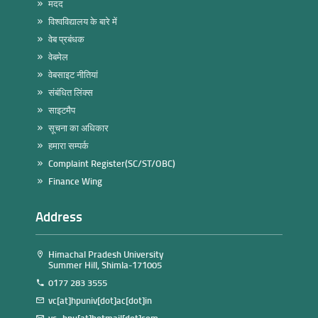
मदद
विश्वविद्यालय के बारे में
वेब प्रबंधक
वेबमेल
वेबसाइट नीतियां
संबंधित लिंक्स
साइटमैप
सूचना का अधिकार
हमारा सम्पर्क
Complaint Register(SC/ST/OBC)
Finance Wing
Address
Himachal Pradesh University
Summer Hill, Shimla-171005
0177 283 3555
vc[at]hpuniv[dot]ac[dot]in
vc_hpu[at]hotmail[dot]com