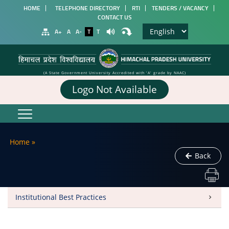
HOME
TELEPHONE DIRECTORY
RTI
TENDERS / VACANCY
CONTACT US
A+
A
A-
T
T
(A State Government University Accredited with 'A' grade by NAAC)
Logo Not Available
Home
»
Back
Institutional Best Practices