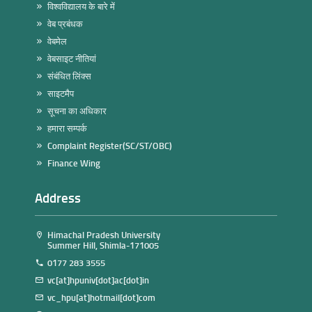
विश्वविद्यालय के बारे में
वेब प्रबंधक
वेबमेल
वेबसाइट नीतियां
संबंधित लिंक्स
साइटमैप
सूचना का अधिकार
हमारा सम्पर्क
Complaint Register(SC/ST/OBC)
Finance Wing
Address
Himachal Pradesh University
Summer Hill, Shimla-171005
0177 283 3555
vc[at]hpuniv[dot]ac[dot]in
vc_hpu[at]hotmail[dot]com