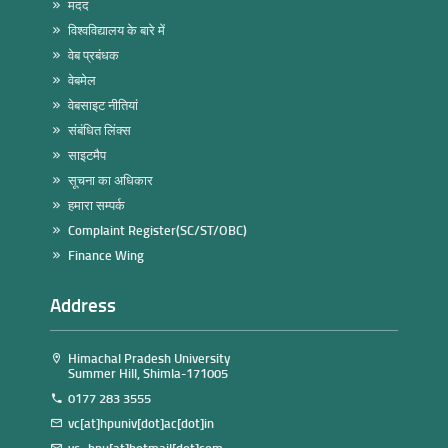
मदद
विश्वविद्यालय के बारे में
वेब प्रबंधक
वेबमेल
वेबसाइट नीतियां
संबंधित लिंक्स
साइटमैप
सूचना का अधिकार
हमारा सम्पर्क
Complaint Register(SC/ST/OBC)
Finance Wing
Address
Himachal Pradesh University
Summer Hill, Shimla-171005
0177 283 3555
vc[at]hpuniv[dot]ac[dot]in
vc_hpu[at]hotmail[dot]com