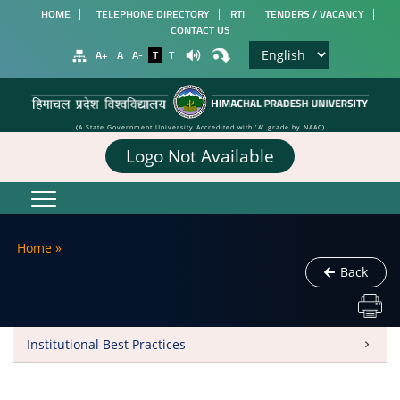
HOME
TELEPHONE DIRECTORY
RTI
TENDERS / VACANCY
CONTACT US
A+
A
A-
T
T
(A State Government University Accredited with 'A' grade by NAAC)
Logo Not Available
Home
»
Back
Institutional Best Practices