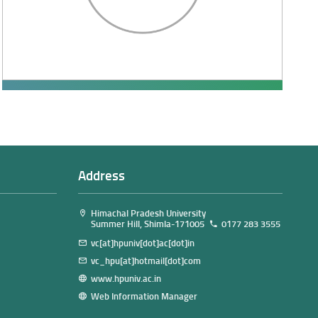
Address
Himachal Pradesh University
Summer Hill, Shimla-171005
0177 283 3555
vc[at]hpuniv[dot]ac[dot]in
vc_hpu[at]hotmail[dot]com
www.hpuniv.ac.in
Web Information Manager