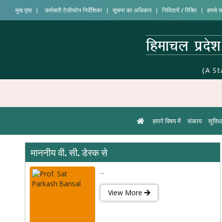
मुख पृष्ठ
कर्मचारी टेलीफोन निर्देशिका
सूचना का अधिकार
निविदायें / रिक्ति
हमसे सं
(A S
हमारे विषय में
संकाय
सुविधा
माननीय वी. सी. डेस्क से
...
View More