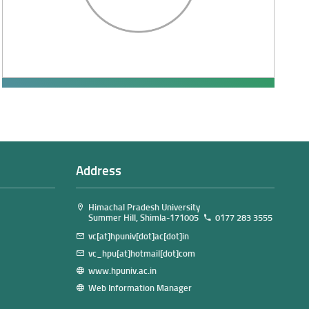
Address
Himachal Pradesh University
Summer Hill, Shimla-171005
0177 283 3555
vc[at]hpuniv[dot]ac[dot]in
vc_hpu[at]hotmail[dot]com
www.hpuniv.ac.in
Web Information Manager