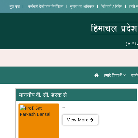
मुख पृष्ठ
कर्मचारी टेलीफोन निर्देशिका
सूचना का अधिकार
निविदायें / रिक्ति
हमसे सं
(A S
हमारे विषय में
कार्
माननीय वी. सी. डेस्क से
...
View More