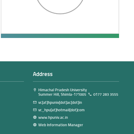
Address
Himachal Pradesh University
Summer Hill, Shimla-171005
0177 283 3555
vc[at]hpuniv[dot]ac[dot]in
vc_hpu[at]hotmail[dot]com
www.hpuniv.ac.in
Web Information Manager